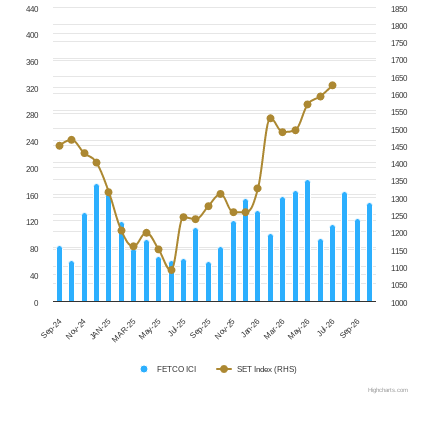
440
1850
1800
400
1750
1700
360
1650
320
1600
1550
280
1500
240
1450
1400
200
1350
160
1300
1250
120
1200
80
1150
1100
40
1050
0
1000
Jul-25
Sep-26
Sep-25
Sep-24
Nov-25
Nov-24
Jan-26
JAN-25
Mar-26
MAR-25
May-26
May-25
Jul-26
FETCO ICI
SET Index (RHS)
Highcharts.com