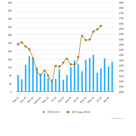
440
1850
1800
400
1750
1700
360
1650
320
1600
1550
280
1500
240
1450
1400
200
1350
160
1300
1250
120
1200
80
1150
1100
40
1050
0
1000
Jul-25
Sep-26
Sep-25
Sep-24
Nov-25
Nov-24
Jan-26
JAN-25
Mar-26
MAR-25
May-26
May-25
Jul-26
FETCO ICI
SET Index (RHS)
Highcharts.com