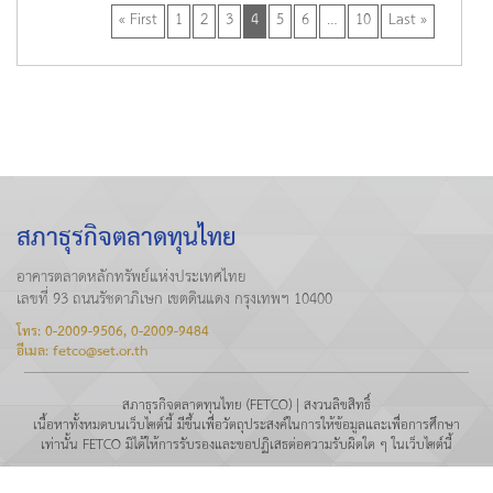
« First
1
2
3
4
5
6
…
10
Last »
สภาธุรกิจตลาดทุนไทย
อาคารตลาดหลักทรัพย์แห่งประเทศไทย
เลขที่ 93 ถนนรัชดาภิเษก เขตดินแดง กรุงเทพฯ 10400
โทร: 0-2009-9506, 0-2009-9484
อีเมล: fetco@set.or.th
สภาธุรกิจตลาดทุนไทย (FETCO) | สงวนลิขสิทธิ์
เนื้อหาทั้งหมดบนเว็บไซต์นี้ มีขึ้นเพื่อวัตถุประสงค์ในการให้ข้อมูลและเพื่อการศึกษา
เท่านั้น FETCO มิได้ให้การรับรองและขอปฏิเสธต่อความรับผิดใด ๆ ในเว็บไซต์นี้