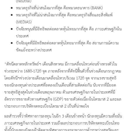
(Neutral)
หมวดธุรกิจที่น่าสนใจมากที่สุด คือหมวดธนาคาร (BANK)
หมวดธุรกิจที่ไม่น่าสนใจมากที่สุด คือหมวดธุรกิจสื่อและสิ่งพิมพ์
(MEDIAS)
ปัจจัยหนุนที่มีอิทธิพลต่อตลาดหุ้นไทยมากที่สุด คือ ภาวะเศรษฐกิจใน
ประเทศ
ปัจจัยฉุดที่มีอิทธิพลต่อตลาดหุ้นไทยมากที่สุด คือ สถานการณ์ความ
ขัดแย้งระหว่างประเทศ
“ดัชนีตลาดหลักทรัพย์ฯ เดือนสิงหาคม มีการเคลื่อนไหวค่อนข้างทรงตัวใน
ช่วงระหว่าง 1680-1720 จุด ภายหลังจากที่ดัชนีฟื้นตัวขึ้นช่วงเดือนกรกฎาคม
โดยดัชนีฯช่วงปลายเดือนมาเคลื่อนไหวบริเวณ 1720 จุด จากแรงขายสุทธิ
ของนักลงทุนต่างประเทศที่ลดลงเป็นเดือนที่สามติดต่อกัน นับจากที่มียอด
ขายสุทธิสูงสุดในช่วงเดือนพฤษภาคม ตัวเลขเศรษฐกิจภายในประเทศที่มี
อัตราการขยายตัวทางเศรษฐกิจ (GDP) ขยายตัวต่อเนื่องในไตรมาส 2 และผล
ประกอบการบริษัทจดทะเบียนไตรมาส 2 เป็นที่น่าพอใจ
ผลสำรวจชี้ว่าทิศทางการลงทุน ในอีก 3 เดือนข้างหน้า นักลงทุนมีความเชื่อมั่น
ภาวะเศรษฐกิจภายในประเทศ รวมถึงผลประกอบการบริษัทจดทะเบียนไทย
ทั้งนี้นักลงทุนยังคงเฝ้าติดตามทิศทางการเจรจาทางการค้าระหว่างสหรัฐและ