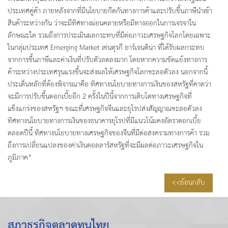
ประเทศคู่ค้า ภายหลังจากที่มีนโยบายกีดกันทางการค้าและปรับขึ้นภาษีนำเข้า
สินค้าระหว่างกัน ว่าจะมีทิศทางผ่อนคลายหรือมีทางออกในการเจรจาใน
ลักษณะใด รวมถึงการประเมินผลกระทบที่มีต่อภาวะเศรษฐกิจโลกโดยเฉพาะ
ในกลุ่มประเทศ Emerging Market เช่นตุรกี อาร์เจนติน่า ที่ได้รับผลกระทบ
จากการขึ้นภาษีและค่าเงินที่ปรับตัวลดลงมาก โดยหากความขัดแย้งทางการ
ค้าระหว่างประเทศรุนแรงขึ้นจะส่งผลให้เศรษฐกิจโลกชะลอตัวลง นอกจากนี้
ประเด็นหลักที่ต้องพิจารณาคือ ทิศทางนโยบายทางการเงินของสหรัฐที่คาดว่า
จะมีการปรับขึ้นดอกเบี้ยอีก 2 ครั้งในปีนี้จากการเติบโตทางเศรษฐกิจที่
แข็งแกร่งของสหรัฐฯ ขณะที่เศรษฐกิจจีนและยุโรปส่งสัญญาณชะลอตัวลง
ทิศทางนโยบายทางการเงินของธนาคารยุโรปที่มีแนวโน้มคงอัตราดอกเบี้ย
ตลอดปีนี้ ทิศทางนโยบายทางเศรษฐกิจของจีนที่มีต่อสงครามทางการค้า รวม
ถึงการเปลี่ยนแปลงของค่าเงินดอลลาร์สหรัฐที่จะมีผลต่อภาวะเศรษฐกิจใน
ภูมิภาค”
<<ย้อนกลับ
สภาธุรกิจตลาดทุนไทย