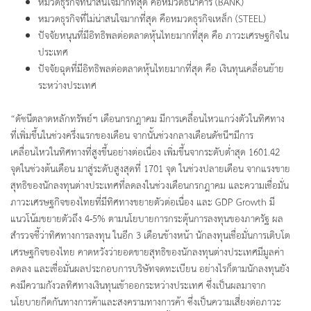
หมวดธุรกิจที่น่าสนใจมากที่สุด คือหมวดธนาคาร (BANK)
หมวดธุรกิจที่ไม่น่าสนใจมากที่สุด คือหมวดธุรกิจเหล็ก (STEEL)
ปัจจัยหนุนที่มีอิทธิพลต่อตลาดหุ้นไทยมากที่สุด คือ ภาวะเศรษฐกิจใน
ประเทศ
ปัจจัยฉุดที่มีอิทธิพลต่อตลาดหุ้นไทยมากที่สุด คือ เงินทุนเคลื่อนย้าย
ระหว่างประเทศ
“ดัชนีตลาดหลักทรัพย์ฯ เดือนกรกฎาคม มีการเคลื่อนไหวแกว่งตัวในทิศทาง
ที่เพิ่มขึ้นในช่วงครึ่งแรกของเดือน จากนั้นช่วงกลางเดือนดัชนีฯมีการ
เคลื่อนไหวในทิศทางที่สูงขึ้นอย่างต่อเนื่อง เพิ่มขึ้นจากระดับต่ำสุด 1601.42
จุดในช่วงต้นเดือน มาสู่ระดับสูงสุดที่ 1701 จุด ในช่วงปลายเดือน จากแรงขาย
สุทธิของนักลงทุนต่างประเทศที่ลดลงในช่วงเดือนกรกฎาคม และความเชื่อมั่น
ภาวะเศรษฐกิจของไทยที่มีทิศทางขยายตัวต่อเนื่อง และ GDP Growth มี
แนวโน้มขยายตัวถึง 4-5% ตามนโยบายการกระตุ้นการลงทุนของภาครัฐ ผล
สำรวจชี้ว่าทิศทางการลงทุน ในอีก 3 เดือนข้างหน้า นักลงทุนเชื่อมั่นการเติบโต
เศรษฐกิจของไทย คาดหวังว่ายอดขายสุทธิของนักลงทุนต่างประเทศมีมูลค่า
ลดลง และเชื่อมั่นผลประกอบการบริษัทจดทะเบียน อย่างไรก็ตามนักลงทุนยัง
คงมีความกังวลทิศทางเงินทุนเข้าออกระหว่างประเทศ ซึ่งเป็นผลมาจาก
นโยบายกีดกันทางการค้าและสงครามทางการค้า ซึ่งเป็นความเสี่ยงต่อภาวะ