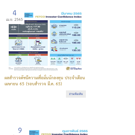
4
เม.ย. 2565
ผลสำรวจดัชนีความเชื่อมั่นนักลงทุน ประจำเดือน
เมษายน 65 (รอบสำรวจ มี.ค. 65)
อ่านเพิ่มเติม
9