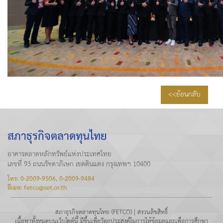
<<ย้อนกลับ
สภาธุรกิจตลาดทุนไทย
อาคารตลาดหลักทรัพย์แห่งประเทศไทย
เลขที่ 93 ถนนรัชดาภิเษก เขตดินแดง กรุงเทพฯ 10400
โทร: 0-2009-9506, 0-2009-9484
อีเมล: fetco@set.or.th
สภาธุรกิจตลาดทุนไทย (FETCO) | สงวนลิขสิทธิ์
เนื้อหาทั้งหมดบนเว็บไซต์นี้ มีขึ้นเพื่อวัตถุประสงค์ในการให้ข้อมูลและเพื่อการศึกษา