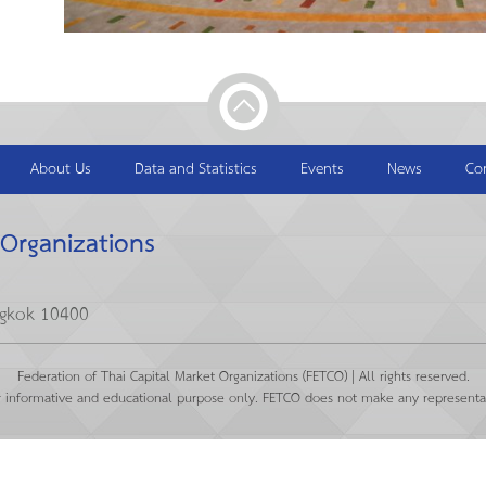
About Us
Data and Statistics
Events
News
Co
 Organizations
ngkok 10400
Federation of Thai Capital Market Organizations (FETCO) | All rights reserved.
r informative and educational purpose only. FETCO does not make any representat