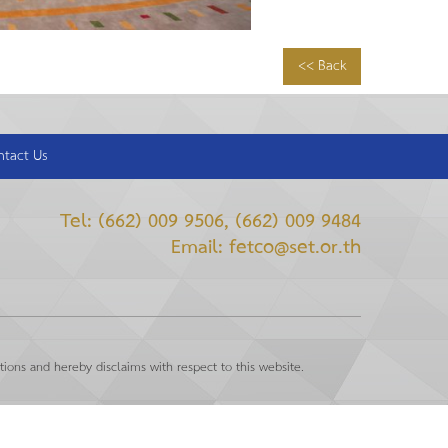
<< Back
ntact Us
Tel: (662) 009 9506, (662) 009 9484
Email: fetco@set.or.th
ions and hereby disclaims with respect to this website.