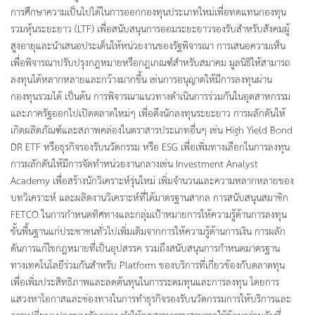
การศึกษาความเป็นไปได้ในการออกกองทุนประเภทใหม่เพื่อทดแทนกองทุน
รวมหุ้นระยะยาว (LTF) เพื่อสนับสนุนการออมระยะยาวรองรับสำหรับสังคมผู้
สูงอายุและนำเสนอประเด็นให้หน่วยงานของรัฐพิจารณา การเสนอความเห็น
เพื่อพิจารณาปรับปรุงกฎหมายหรือกฎเกณฑ์สำหรับสมาคม มูลนิธิให้สามารถ
ลงทุนได้หลากหลายและกว้างมากขึ้น เช่นการอนุญาตให้มีการลงทุนผ่าน
กองทุนรวมได้ เป็นต้น การพิจารณาแนวทางดำเนินการร่วมกันในอุตสาหกรรม
และภาครัฐออกไปเปิดตลาดใหม่ๆ เพื่อดึงนักลงทุนระยะยาว การผลักดันให้
เกิดผลิตภัณฑ์และสภาพคล่องในตราสารประเภทอื่นๆ เช่น High Yield Bond
DR ETF หรือธุรกิจรองรับนวัตกรรม หรือ ESG เพื่อเพิ่มทางเลือกในการลงทุน
การผลักดันให้มีการจัดทำหน่วยงานกลางเช่น Investment Analyst
Academy เพื่อสร้างนักวิเคราะห์รุ่นใหม่ เพิ่มจำนวนและความหลากหลายของ
บทวิเคราะห์ และผลิตงานวิเคราะห์ที่ได้มาตรฐานสากล การสนับสนุนสมาชิก
FETCO ในการกำหนดทิศทางและกลุ่มเป้าหมายการให้ความรู้ด้านการลงทุน
ขั้นพื้นฐานแก่ประชาชนทั่วไปเพิ่มเติมจากการให้ความรู้ด้านการเงิน การผลัก
ดันการแก้ไขกฎหมายที่เป็นอุปสรรค รวมถึงสนับสนุนการกำหนดมาตรฐาน
ทางเทคโนโลยีร่วมกันสำหรับ Platform ของบริการที่เกี่ยวข้องกับตลาดทุน
เพื่อเพิ่มประสิทธิภาพและลดต้นทุนในการระดมทุนและการลงทุน โดยการ
แสวงหาโอกาสและช่องทางในการทำธุรกิจรองรับนวัตกรรมการให้บริการและ