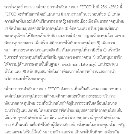
นายไพบูลย์ กล่าวว่านโยบายการดำเนินงานของ FETCO ในปี 2561-2562 นี้
FETCO จะดำเนินการโดยมีแผนงาน 8 แผนงานหลักประกอบด้วย 1) เสนอ
ความคิดเห็นและให้คำปรึกษาต่อภาครัฐอย่างต่อเนื่องเพื่อพัฒนาตลาดทุนไทย
2) จัดทำแผนยุทธศาสตร์ตลาดทุนไทย 3) ติดตามและปรับปรุงแผนพัฒนา
ตลาดทุนไทย ให้สอดคล้องกับสภาวะการณ์ 4) ขยายฐานนักลงทุน โดยเฉพาะ
นักลงทุนระยะยาว เพื่อสร้างเสถียรภาพให้กับตลาดทุนไทย 5) เพิ่มความ
หลากหลายของตราสารและผลิตภัณฑ์ในตลาดทุนให้มากยิ่งขึ้น 6) สร้างนัก
วิเคราะห์การลงทุนเพิ่มขึ้นเพื่อเพิ่มคุณภาพของตลาดทุน 7) สนับสนุนสมาชิก
ให้ความรู้ด้านการลงทุนขั้นพื้นฐาน (Investment Literacy) แก่ประชาชน
ทั่วไป และ 8) สนับสนุนสมาชิกในการพัฒนากลไกการทำงานและการนำ
นวัตกรรมมาใช้ในตลาดทุน
นโยบายการดำเนินงานของ FETCO ดังกล่าวเพื่อเป็นตัวแทนภาคเอกชนทุก
องค์กรในตลาดทุนไทยร่วมกำหนดทิศทางและเป้าหมายระยะยาวในการ
พัฒนาตลาดทุนไทย รวมทั้งเป็นกลไกสำคัญในการร่วมขับเคลื่อนนโยบาย
ระหว่างรัฐและเอกชน โดยเฉพาะการจัดทำแผนยุทธศาสตร์ตลาดทุนไทยเช่น
เดียวกับยุทธศาสตร์ชาติ โดยมีความเห็นว่าตลาดทุนควรมียุทธศาสตร์ระยะ
ยาว ที่เป็นเหมือนเข็มทิศให้กับผู้มีส่วนเกี่ยวข้องทั้งหมดในตลาดทุน ทั้งภาครัฐ
และเอกชน ได้รับรู้ถึงเป้าหมายหลัก และร่วมเดินทางไปในทิศทางเดียวกัน