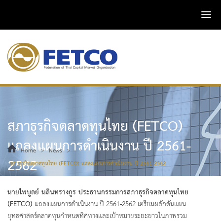
สภาธุรกิจตลาดทุนไทย (FETCO)
แถลงแผนการดำเนินงาน ปี 2561-
>
>
Home
News
2562
สภาธุรกิจตลาดทุนไทย (FETCO) แถลงแผนการดำเนินงาน ปี 2561-2562
นายไพบูลย์ นลินทรางกูร ประธานกรรมการสภาธุรกิจตลาดทุนไทย
(FETCO)
แถลงแผนการดำเนินงาน ปี 2561-2562 เตรียมผลักดันแผน
ยุทธศาสตร์ตลาดทุนกำหนดทิศทางและเป้าหมายระยะยาวในภาพรวม