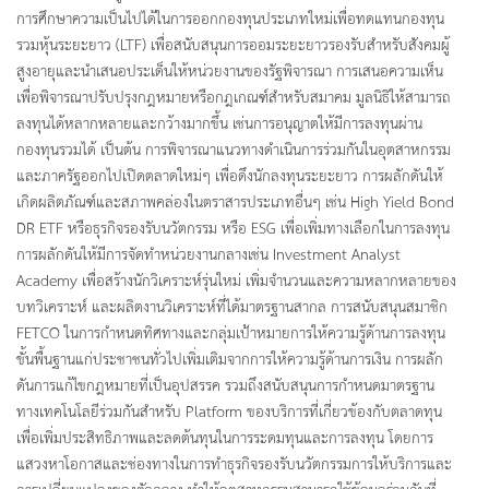
การศึกษาความเป็นไปได้ในการออกกองทุนประเภทใหม่เพื่อทดแทนกองทุน
รวมหุ้นระยะยาว (LTF) เพื่อสนับสนุนการออมระยะยาวรองรับสำหรับสังคมผู้
สูงอายุและนำเสนอประเด็นให้หน่วยงานของรัฐพิจารณา การเสนอความเห็น
เพื่อพิจารณาปรับปรุงกฎหมายหรือกฎเกณฑ์สำหรับสมาคม มูลนิธิให้สามารถ
ลงทุนได้หลากหลายและกว้างมากขึ้น เช่นการอนุญาตให้มีการลงทุนผ่าน
กองทุนรวมได้ เป็นต้น การพิจารณาแนวทางดำเนินการร่วมกันในอุตสาหกรรม
และภาครัฐออกไปเปิดตลาดใหม่ๆ เพื่อดึงนักลงทุนระยะยาว การผลักดันให้
เกิดผลิตภัณฑ์และสภาพคล่องในตราสารประเภทอื่นๆ เช่น High Yield Bond
DR ETF หรือธุรกิจรองรับนวัตกรรม หรือ ESG เพื่อเพิ่มทางเลือกในการลงทุน
การผลักดันให้มีการจัดทำหน่วยงานกลางเช่น Investment Analyst
Academy เพื่อสร้างนักวิเคราะห์รุ่นใหม่ เพิ่มจำนวนและความหลากหลายของ
บทวิเคราะห์ และผลิตงานวิเคราะห์ที่ได้มาตรฐานสากล การสนับสนุนสมาชิก
FETCO ในการกำหนดทิศทางและกลุ่มเป้าหมายการให้ความรู้ด้านการลงทุน
ขั้นพื้นฐานแก่ประชาชนทั่วไปเพิ่มเติมจากการให้ความรู้ด้านการเงิน การผลัก
ดันการแก้ไขกฎหมายที่เป็นอุปสรรค รวมถึงสนับสนุนการกำหนดมาตรฐาน
ทางเทคโนโลยีร่วมกันสำหรับ Platform ของบริการที่เกี่ยวข้องกับตลาดทุน
เพื่อเพิ่มประสิทธิภาพและลดต้นทุนในการระดมทุนและการลงทุน โดยการ
แสวงหาโอกาสและช่องทางในการทำธุรกิจรองรับนวัตกรรมการให้บริการและ