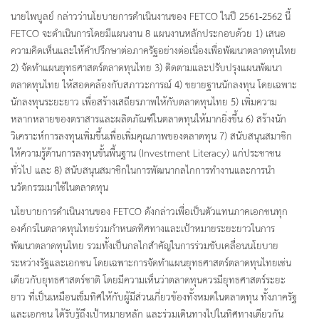
นายไพบูลย์ กล่าวว่านโยบายการดำเนินงานของ FETCO ในปี 2561-2562 นี้
FETCO จะดำเนินการโดยมีแผนงาน 8 แผนงานหลักประกอบด้วย 1) เสนอ
ความคิดเห็นและให้คำปรึกษาต่อภาครัฐอย่างต่อเนื่องเพื่อพัฒนาตลาดทุนไทย
2) จัดทำแผนยุทธศาสตร์ตลาดทุนไทย 3) ติดตามและปรับปรุงแผนพัฒนา
ตลาดทุนไทย ให้สอดคล้องกับสภาวะการณ์ 4) ขยายฐานนักลงทุน โดยเฉพาะ
นักลงทุนระยะยาว เพื่อสร้างเสถียรภาพให้กับตลาดทุนไทย 5) เพิ่มความ
หลากหลายของตราสารและผลิตภัณฑ์ในตลาดทุนให้มากยิ่งขึ้น 6) สร้างนัก
วิเคราะห์การลงทุนเพิ่มขึ้นเพื่อเพิ่มคุณภาพของตลาดทุน 7) สนับสนุนสมาชิก
ให้ความรู้ด้านการลงทุนขั้นพื้นฐาน (Investment Literacy) แก่ประชาชน
ทั่วไป และ 8) สนับสนุนสมาชิกในการพัฒนากลไกการทำงานและการนำ
นวัตกรรมมาใช้ในตลาดทุน
นโยบายการดำเนินงานของ FETCO ดังกล่าวเพื่อเป็นตัวแทนภาคเอกชนทุก
องค์กรในตลาดทุนไทยร่วมกำหนดทิศทางและเป้าหมายระยะยาวในการ
พัฒนาตลาดทุนไทย รวมทั้งเป็นกลไกสำคัญในการร่วมขับเคลื่อนนโยบาย
ระหว่างรัฐและเอกชน โดยเฉพาะการจัดทำแผนยุทธศาสตร์ตลาดทุนไทยเช่น
เดียวกับยุทธศาสตร์ชาติ โดยมีความเห็นว่าตลาดทุนควรมียุทธศาสตร์ระยะ
ยาว ที่เป็นเหมือนเข็มทิศให้กับผู้มีส่วนเกี่ยวข้องทั้งหมดในตลาดทุน ทั้งภาครัฐ
และเอกชน ได้รับรู้ถึงเป้าหมายหลัก และร่วมเดินทางไปในทิศทางเดียวกัน