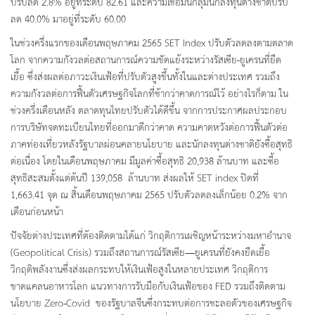
ปรับลด 2.8% อยู่ที่ระดับ 82.61 และความเชื่อมั่นกลุ่มนักลงทุนต่างชาติปรับ
ลด 40.0% มาอยู่ที่ระดับ 60.00
ในช่วงครึ่งแรกของเดือนพฤษภาคม 2565 SET Index ปรับตัวลดลงตามตลาด
โลก จากความกังวลต่อสถานการณ์ความขัดแย้งระหว่างรัสเซีย-ยูเครนที่ยืด
เยื้อ ซึ่งส่งผลต่อภาวะเงินเฟ้อที่ปรับตัวสูงขึ้นทั้งในและต่างประเทศ รวมถึง
ความกังวลต่อการฟื้นตัวเศรษฐกิจโลกที่ช้ากว่าคาดการณ์ไว้ อย่างไรก็ตาม ใน
ช่วงครึ่งเดือนหลัง ตลาดทุนไทยปรับตัวได้ดีขึ้น จากการประกาศผลประกอบ
การบริษัทจดทะเบียนไทยที่ออกมาดีกว่าคาด ความคาดหวังต่อการฟื้นตัวต่อ
ภาคท่องเที่ยวหลังรัฐบาลผ่อนคลายนโยบาย และนักลงทุนต่างชาติยังซื้อสุทธิ
ต่อเนื่อง โดยในเดือนพฤษภาคม มีมูลค่าซื้อสุทธิ 20,938 ล้านบาท และซื้อ
สุทธิสะสมตั้งแต่ต้นปี 139,058 ล้านบาท ส่งผลให้ SET index ปิดที่
1,663.41 จุด ณ สิ้นเดือนพฤษภาคม 2565 ปรับตัวลดลงเล็กน้อย 0.2% จาก
เดือนก่อนหน้า
ปัจจัยต่างประเทศที่ต้องติดตามได้แก่ วิกฤติการเผชิญหน้าระหว่างมหาอำนาจ
(Geopolitical Crisis) รวมถึงสถานการณ์รัสเซีย—ยูเครนที่ยังคงยืดเยื้อ
วิกฤติพลังงานซึ่งส่งผลกระทบให้เงินเฟ้อสูงในหลายประเทศ วิกฤติการ
ขาดแคลนอาหารโลก แนวทางการรับมือกับเงินเฟ้อของ FED รวมถึงติดตาม
นโยบาย Zero-Covid ของรัฐบาลจีนซึ่งกระทบต่อการชะลอตัวของเศรษฐกิจ