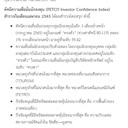
หุ้น (Financial Transaction Tax)
ดัชนีความเชื่อมั่นนักลงทุน
(FETCO Investor Confidence Index)
สำรวจในเดือนเมษายน 2565
ได้ผลสำรวจโดยสรุป ดังนี้
ดัชนีความเชื่อมั่นรวมทุกกลุ่มนักลงทุนในอีก 3 เดือนข้างหน้า
(กรกฎาคม 2565) อยู่ในเกณฑ์ “ทรงตัว” (ช่วงค่าดัชนี 80-119) ลดลง
1% จากเดือนก่อนหน้า มาอยู่ที่ระดับ 95.42
ความเชื่อมั่นนักลงทุนปรับตัวลดลง โดยกลุ่มนักลงทุนบุคคล กลุ่มนัก
ลงทุนสถาบันในประเทศ และกลุ่มนักลงทุนต่างประเทศอยู่ในระดับ
“ทรงตัว” ในขณะที่ความเชื่อมั่นกลุ่มบัญชีบริษัทหลักทรัพย์ อยู่ใน
ระดับ “ซบเซา”
หมวดธุรกิจที่น่าสนใจมากที่สุด หมวดท่องเที่ยวและสันทนาการ
(TOURISM)
หมวดธุรกิจที่ไม่น่าสนใจมากที่สุด คือ หมวดปิโตรเคมีและเคมีภัณฑ์
(PETRO)
ปัจจัยหนุนที่มีอิทธิพลต่อตลาดหุ้นไทยมากที่สุด คือ การฟื้นต้วของ
ภาคท่องเที่ยว
ปัจจัยฉุดที่มีอิทธิพลต่อตลาดหุ้นไทยมากที่สุด คือ ความกังวลต่อ
สถานการณ์ขัดแย้งใน รัสเซีย—ยูเครน