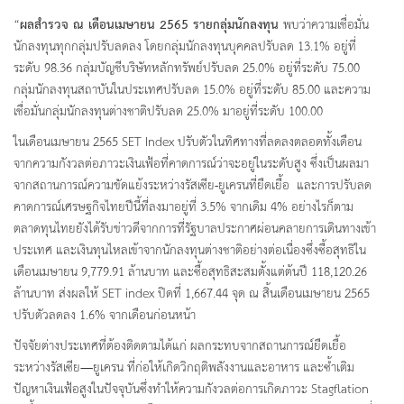
“
ผลสำรวจ ณ เดือนเมษายน
2565 รายกลุ่มนักลงทุน
พบว่าความเชื่อมั่น
นักลงทุนทุกกลุ่มปรับลดลง โดยกลุ่มนักลงทุนบุคคลปรับลด 13.1% อยู่ที่
ระดับ 98.36 กลุ่มบัญชีบริษัทหลักทรัพย์ปรับลด 25.0% อยู่ที่ระดับ 75.00
กลุ่มนักลงทุนสถาบันในประเทศปรับลด 15.0% อยู่ที่ระดับ 85.00 และความ
เชื่อมั่นกลุ่มนักลงทุนต่างชาติปรับลด 25.0% มาอยู่ที่ระดับ 100.00
ในเดือนเมษายน 2565 SET Index ปรับตัวในทิศทางที่ลดลงตลอดทั้งเดือน
จากความกังวลต่อภาวะเงินเฟ้อที่คาดการณ์ว่าจะอยู่ในระดับสูง ซึ่งเป็นผลมา
จากสถานการณ์ความขัดแย้งระหว่างรัสเซีย-ยูเครนที่ยืดเยื้อ และการปรับลด
คาดการณ์เศรษฐกิจไทยปีนี้ที่ลงมาอยู่ที่ 3.5% จากเดิม 4% อย่างไรก็ตาม
ตลาดทุนไทยยังได้รับข่าวดีจากการที่รัฐบาลประกาศผ่อนคลายการเดินทางเข้า
ประเทศ และเงินทุนไหลเข้าจากนักลงทุนต่างชาติอย่างต่อเนื่องซึ่งซื้อสุทธิใน
เดือนเมษายน 9,779.91 ล้านบาท และซื้อสุทธิสะสมตั้งแต่ต้นปี 118,120.26
ล้านบาท ส่งผลให้ SET index ปิดที่ 1,667.44 จุด ณ สิ้นเดือนเมษายน 2565
ปรับตัวลดลง 1.6% จากเดือนก่อนหน้า
ปัจจัยต่างประเทศที่ต้องติดตามได้แก่ ผลกระทบจากสถานการณ์ยืดเยื้อ
ระหว่างรัสเซีย—ยูเครน ที่ก่อให้เกิดวิกฤติพลังงานและอาหาร และซ้ำเติม
ปัญหาเงินเฟ้อสูงในปัจจุบันซึ่งทำให้ความกังวลต่อการเกิดภาวะ Stagflation