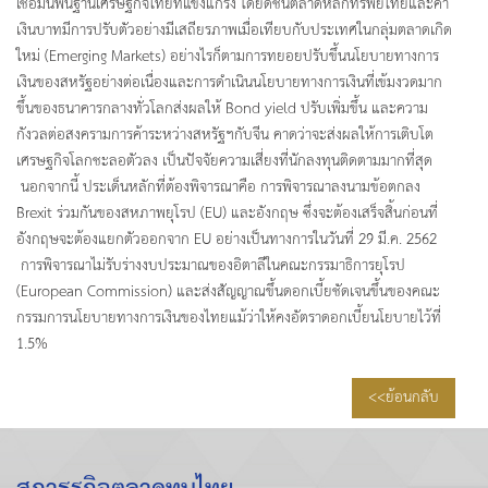
เชื่อมั่นพื้นฐานเศรษฐกิจไทยที่แข็งแกร่ง โดยดัชนีตลาดหลักทรัพย์ไทยและค่า
เงินบาทมีการปรับตัวอย่างมีเสถียรภาพเมื่อเทียบกับประเทศในกลุ่มตลาดเกิด
ใหม่ (Emerging Markets) อย่างไรก็ตามการทยอยปรับขึ้นนโยบายทางการ
เงินของสหรัฐอย่างต่อเนื่องและการดำเนินนโยบายทางการเงินที่เข้มงวดมาก
ขึ้นของธนาคารกลางทั่วโลกส่งผลให้ Bond yield ปรับเพิ่มขึ้น และความ
กังวลต่อสงครามการค้าระหว่างสหรัฐฯกับจีน คาดว่าจะส่งผลให้การเติบโต
เศรษฐกิจโลกชะลอตัวลง เป็นปัจจัยความเสี่ยงที่นักลงทุนติดตามมากที่สุด
นอกจากนี้ ประเด็นหลักที่ต้องพิจารณาคือ การพิจารณาลงนามข้อตกลง
Brexit ร่วมกันของสหภาพยุโรป (EU) และอังกฤษ ซึ่งจะต้องเสร็จสิ้นก่อนที่
อังกฤษจะต้องแยกตัวออกจาก EU อย่างเป็นทางการในวันที่ 29 มี.ค. 2562
การพิจารณาไม่รับร่างงบประมาณของอิตาลีในคณะกรรมาธิการยุโรป
(European Commission) และส่งสัญญาณขึ้นดอกเบี้ยชัดเจนขึ้นของคณะ
กรรมการนโยบายทางการเงินของไทยแม้ว่าให้คงอัตราดอกเบี้ยนโยบายไว้ที่
1.5%
<<ย้อนกลับ