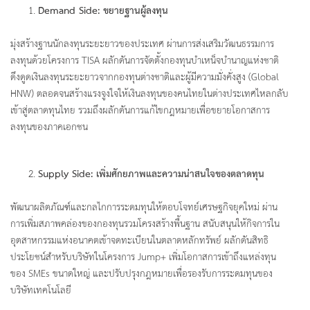
Demand Side: ขยายฐานผู้ลงทุน
มุ่งสร้างฐานนักลงทุนระยะยาวของประเทศ ผ่านการส่งเสริมวัฒนธรรมการ
ลงทุนด้วยโครงการ TISA ผลักดันการจัดตั้งกองทุนบำเหน็จบำนาญแห่งชาติ
ดึงดูดเงินลงทุนระยะยาวจากกองทุนต่างชาติและผู้มีความมั่งคั่งสูง (Global
HNW) ตลอดจนสร้างแรงจูงใจให้เงินลงทุนของคนไทยในต่างประเทศไหลกลับ
เข้าสู่ตลาดทุนไทย รวมถึงผลักดันการแก้ไขกฎหมายเพื่อขยายโอกาสการ
ลงทุนของภาคเอกชน
Supply Side: เพิ่มศักยภาพและความน่าสนใจของตลาดทุน
พัฒนาผลิตภัณฑ์และกลไกการระดมทุนให้ตอบโจทย์เศรษฐกิจยุคใหม่ ผ่าน
การเพิ่มสภาพคล่องของกองทุนรวมโครงสร้างพื้นฐาน สนับสนุนให้กิจการใน
อุตสาหกรรมแห่งอนาคตเข้าจดทะเบียนในตลาดหลักทรัพย์ ผลักดันสิทธิ
ประโยชน์สำหรับบริษัทในโครงการ Jump+ เพิ่มโอกาสการเข้าถึงแหล่งทุน
ของ SMEs ขนาดใหญ่ และปรับปรุงกฎหมายเพื่อรองรับการระดมทุนของ
บริษัทเทคโนโลยี