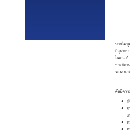
นายไพบู
มิถุนายน 
ในเกณฑ์ 
ของสถานก
รองลงมา
ดัชนีความ
ดั
ค
เ
ห
ห