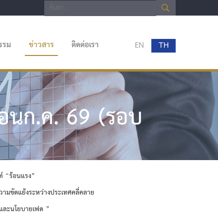
กรรม
ข่าวสาร
ติดต่อเรา
EN
TH
ือนก.ค. 69 (รอบ
ณฑ์ “ร้อนแรง”
ามขัดแย้งระหว่างประเทศคลี่คลาย
ซน และนโยบายเฟด
”