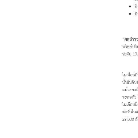
ป
ป
“
ผลสำรว
ทรัพย์ปรั
ระดับ 13
ในเดือนม
น้ำมันดิ
แม้จะคงอ
ชะลอตัว 
ในเดือนม
ต่อวันในเ
27,000 ล