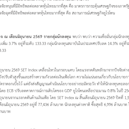
ัจจัยหนุนที่มีอิทธิพลต่อตลาดหุ้นไทยมากที่สุด คือ มาตรการกระตุ้นเศรษฐกิจของภาครั
ัจจัยฉุดที่มีอิทธิพลต่อตลาดหุ้นไทยมากที่สุด คือ สถานการณ์เศรษฐกิจยูโรโซน
จ ณ เดือนมิถุนายน
2569 รายกลุ่มนักลงทุน
พบว่า พบว่า ความเชื่อมั่นกลุ่มนักลง
บเพิ่ม 3.7% อยู่ที่ระดับ 133.33 กลุ่มนักลงทุนสถาบันในประเทศปรับลด 14.3% อยู่ที่
3.33
ิถุนายน 2569 SET Index เคลื่อนไหวในกรอบแคบ โดยแรงกดดันหลักมาจากปัจจัยต่างป
บยังปรับตัวสูงขึ้นและสร้างความกังวลต่อเงินเฟ้อโลก ความไม่แน่นอนเกี่ยวกับนโยบา
ัตราดอกเบี้ยไว้ แต่ยังส่งสัญญาณดำเนินนโยบายอย่างระมัดระวัง ทำให้นักลงทุนชะลอกา
โดย ECB ปรับลดคาดการณ์การเติบโตของ GDP ยูโรโซนเหลือประมาณ 0.8% ในปี 2569
ิถุนายนจากแรงกดดันด้านเงินเฟ้อ โดย SET Index ณ สิ้นเดือนมิถุนายน 2569 ปิดที่ 1,
ดือนมิถุนายน 2569 อยู่ที่ 77,436 ล้านบาท นักลงทุนต่างชาติ ซื้อสุทธิ 6,996 ล้านบาท
้านบาท