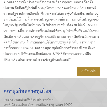
ตะวันออกกลางซึ่งสร้างความกังวลว่าอาจเกิดการลุกลาม ผลการเลือกตั้ง
ประธานาธิบดีสหรัฐในวันที่ 5 พฤศจิกายน 2567 และทิศทางนโยบายการค้า
ของสหรัฐฯ หลังการเลือกตั้ง ซึ่งอาจส่งผลให้ตลาดหุ้นทั่วโลกมีความผันผวน
รวมถึงแนวโน้มการฟื้นตัวของเศรษฐกิจจีนหลังมีมาตรการกระตุ้นเศรษฐกิจครั้ง
ใหญ่ของรัฐบาลจีน ในส่วนของปัจจัยในประเทศที่น่าติดตาม ได้แก่ แรงหนุน
จากการท่องเที่ยวและส่งออกซึ่งจะส่งผลให้เศรษฐกิจไทยฟื้นตัว แนวโน้มของ
เงินเฟ้อ การเติบโตทางเศรษฐกิจ และเสถียรภาพทางการเงินซึ่งจะมีผลต่อการ
ตัดสินใจของ กนง. ในการลดดอกเบี้ยในการประชุมครั้งถัดไป แรงหนุนจาก
การซื้อกองทุน ThaiESG และกองทุนวายุภักษ์ในช่วงท้ายของปี รวมถึงผล
ประกอบการบริษัทจดทะเบียนไตรมาส 3/2567 ที่คาดว่าจะออกมาดีใน
ทิศทางเดียวกับการขยายตัวของเศรษฐกิจในประเทศ”
<<ย้อนกลับ
สภาธุรกิจตลาดทุนไทย
อาคารตลาดหลักทรัพย์แห่งประเทศไทย
เลขที่ 93 ถนนรัชดาภิเษก เขตดินแดง กรุงเทพฯ 10400