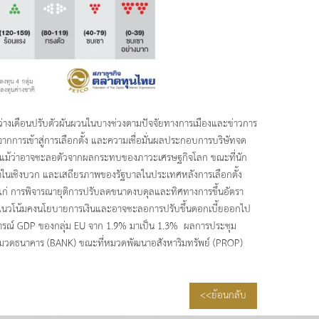
ะหว่างเดือนปรับตัวผันผวนในบางช่วงตามปัจจัยทางการเมืองและข่าวการ
จากการเข้าสู่การเลือกตั้ง และความเชื่อมั่นผลประกอบการบริษัทจด
่อง แม้ว่าอาจชะลอตัวจากผลกระทบของภาวะเศรษฐกิจโลก ขณะที่นัก
าในเชิงบวก และเสถียรภาพของรัฐบาลในประเทศหลังการเลือกตั้ง
ได้แก่ การพิจารณายุติการปรับลดขนาดงบดุลและทิศทางการขึ้นอัตรา
แนวโน้มคงนโยบายการเงินและอาจชะลอการปรับขึ้นดอกเบี้ยออกไป
การณ์ GDP ของกลุ่ม EU จาก 1.9% มาเป็น 1.3% ผลการประชุม
อ หมวดธนาคาร (BANK) ขณะที่หมวดพัฒนาอสังหาริมทรัพย์ (PROP)
<<ย้อนกลับ