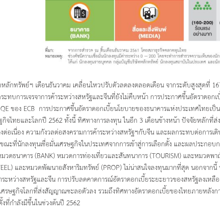
ดหลักทรัพย์ฯ เดือนธันวาคม เคลื่อนไหวปรับตัวลดลงตลอดเดือน จากระดับสูงสุดที่ 1672
ระทบการเจรจาการค้าระหว่างสหรัฐและจีนที่ยังไม่คืบหน้า การประกาศขึ้นอัตราดอกเบ
QE ของ ECB การประกาศขึ้นอัตราดอกเบี้ยนโยบายของธนาคารแห่งประเทศไทยเป็นคร
กิจไทยและโลกปี 2562 ทั้งนี้ ทิศทางการลงทุน ในอีก 3 เดือนข้างหน้า ปัจจัยหลักที่ส
างต่อเนื่อง ความกังวลต่อสงครามการค้าระหว่างสหรัฐฯกับจีน และผลกระทบต่อการเติบ
ด ขณะที่นักลงทุนเชื่อมั่นเศรษฐกิจในประเทศจากการเข้าสู่การเลือกตั้ง และผลประกอบ
ือหมวดธนาคาร (BANK) หมวดการท่องเที่ยวและสันทนาการ (TOURISM) และหมวดพาณิ
TEEL) และหมวดพัฒนาอสังหาริมทรัพย์ (PROP) ไม่น่าสนใจลงทุนมากที่สุด นอกจากนี้
าระหว่างสหรัฐและจีน การปรับลดคาดการณ์อัตราดอกเบี้ยระยะยาวของสหรัฐลงเหลือ 
เศรษฐกิจโลกที่ส่งสัญญาณชะลอตัวลง รวมถึงทิศทางอัตราดอกเบี้ยของไทยภายหลังการปร
้งที่กำลังมีขึ้นในช่วงต้นปี 2562