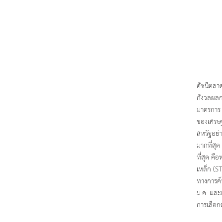
ดัชนีตลา
กังวลผลก
มาตรการ 
ของเศรษฐ
สหรัฐอย่
มากที่สุ
ที่สุด ค
เหล็ก (S
ทางการค้
ม.ค. และ
การเลือกตั