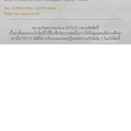
เลขที่ 93 ถนนรัชดาภิเษก เขตดินแดง กรุงเทพฯ 10400
โทร: 0-2009-9506, 0-2009-9484
อีเมล: fetco@set.or.th
สภาธุรกิจตลาดทุนไทย (FETCO) | สงวนลิขสิทธิ์
เนื้อหาทั้งหมดบนเว็บไซต์นี้ มีขึ้นเพื่อวัตถุประสงค์ในการให้ข้อมูลและเพื่อการศึกษา
เท่านั้น FETCO มิได้ให้การรับรองและขอปฏิเสธต่อความรับผิดใด ๆ ในเว็บไซต์นี้