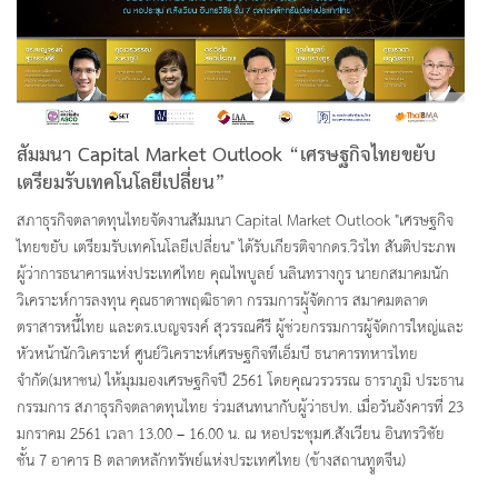
สัมมนา Capital Market Outlook “เศรษฐกิจไทยขยับ
เตรียมรับเทคโนโลยีเปลี่ยน”
สภาธุรกิจตลาดทุนไทยจัดงานสัมมนา Capital Market Outlook "เศรษฐกิจ
ไทยขยับ เตรียมรับเทคโนโลยีเปลี่ยน" ได้รับเกียรติจากดร.วิรไท สันติประภพ
ผู้ว่าการธนาคารแห่งประเทศไทย คุณไพบูลย์ นลินทรางกูร นายกสมาคมนัก
วิเคราะห์การลงทุน คุณธาดาพฤฒิธาดา กรรมการผุู้จัดการ สมาคมตลาด
ตราสารหนี้ไทย และดร.เบญจรงค์ สุวรรณคีรี ผู้ช่วยกรรมการผู้จัดการใหญ่และ
หัวหน้านักวิเคราะห์ ศูนย์วิเคราะห์เศรษฐกิจทีเอ็มบี ธนาคารทหารไทย
จำกัด(มหาชน) ให้มุมมองเศรษฐกิจปี 2561 โดยคุณวรวรรณ ธาราภูมิ ประธาน
กรรมการ สภาธุรกิจตลาดทุนไทย ร่วมสนทนากับผู้ว่าธปท. เมื่อวันอังคารที่ 23
มกราคม 2561 เวลา 13.00 – 16.00 น. ณ หอประชุมศ.สังเวียน อินทรวิชัย
ชั้น 7 อาคาร B ตลาดหลักทรัพย์แห่งประเทศไทย (ข้างสถานทููตจีน)