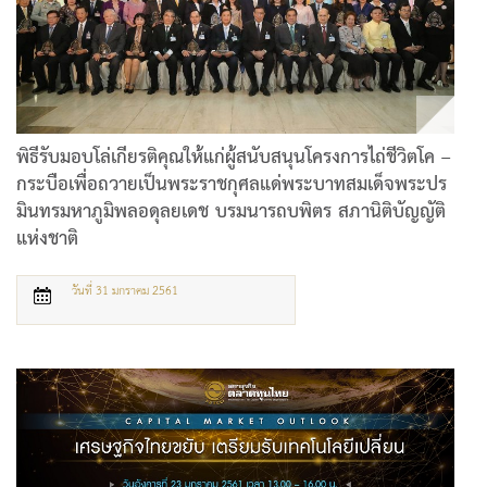
พิธีรับมอบโล่เกียรติคุณให้แก่ผู้สนับสนุนโครงการไถ่ชีวิตโค –
กระบือเพื่อถวายเป็นพระราชกุศลแด่พระบาทสมเด็จพระปร
มินทรมหาภูมิพลอดุลยเดช บรมนารถบพิตร สภานิติบัญญัติ
แห่งชาติ
วันที่ 31 มกราคม 2561