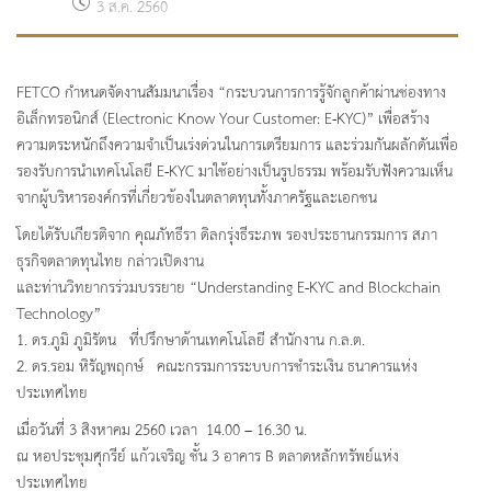
3 ส.ค. 2560
FETCO กำหนดจัดงานสัมมนาเรื่อง “กระบวนการการรู้จักลูกค้าผ่านช่องทาง
อิเล็กทรอนิกส์ (Electronic Know Your Customer: E-KYC)” เพื่อสร้าง
ความตระหนักถึงความจำเป็นเร่งด่วนในการเตรียมการ และร่วมกันผลักดันเพื่อ
รองรับการนำเทคโนโลยี E-KYC มาใช้อย่างเป็นรูปธรรม พร้อมรับฟังความเห็น
จากผู้บริหารองค์กรที่เกี่ยวข้องในตลาดทุนทั้งภาครัฐและเอกชน
โดยได้รับเกียรติจาก คุณภัทธีรา ดิลกรุ่งธีระภพ รองประธานกรรมการ สภา
ธุรกิจตลาดทุนไทย กล่าวเปิดงาน
และท่านวิทยากรร่วมบรรยาย “Understanding E-KYC and Blockchain
Technology”
1. ดร.ภูมิ ภูมิรัตน ที่ปรึกษาด้านเทคโนโลยี สำนักงาน ก.ล.ต.
2. ดร.รอม หิรัญพฤกษ์ คณะกรรมการระบบการชำระเงิน ธนาคารแห่ง
ประเทศไทย
เมื่อวันที่ 3 สิงหาคม 2560 เวลา 14.00 – 16.30 น.
ณ หอประชุมศุกรีย์ แก้วเจริญ ชั้น 3 อาคาร B ตลาดหลักทรัพย์แห่ง
ประเทศไทย