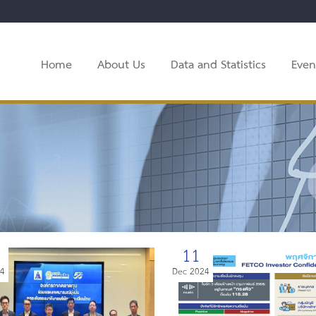
Home
About Us
Data and Statistics
Even
11
24
Dec 2024