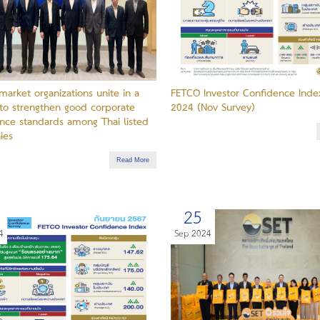
market organizations unite in a
FETCO Investor Confidence Inde
to strengthen good corporate
2024 (Nov Survey)
nce standards among Thai listed
ies
Read More
25
4
Sep 2024