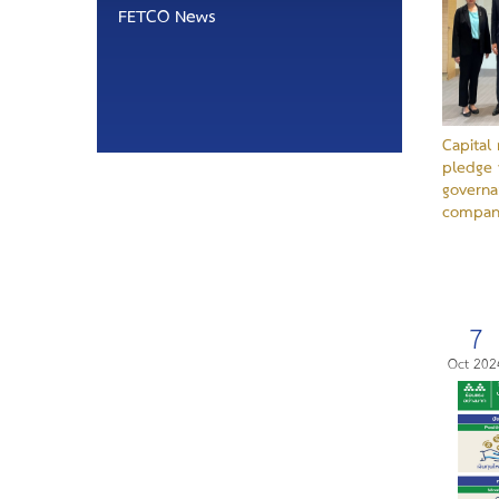
FETCO News
Capital 
pledge 
governa
compan
7
Oct 202