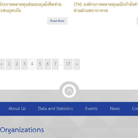
์กรภาคตลาดทุนส่งมอบถุงยังชีพช่วย
(TH) องค์กรภาคตลาดทุนผนึกกำลังช่ว
ประสบอุทกภัย
ท่วมผ่านสภากาชาด
Read More
«
1
2
3
4
5
6
7
...
17
»
About Us
Data and Statistics
Events
News
Co
 Organizations