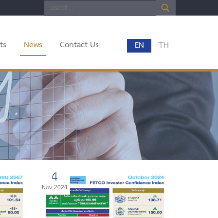
ts
News
Contact Us
EN
TH
4
Nov 2024