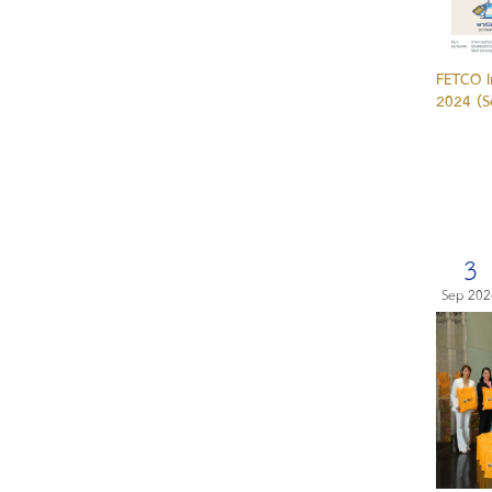
FETCO I
2024 (S
3
Sep 202