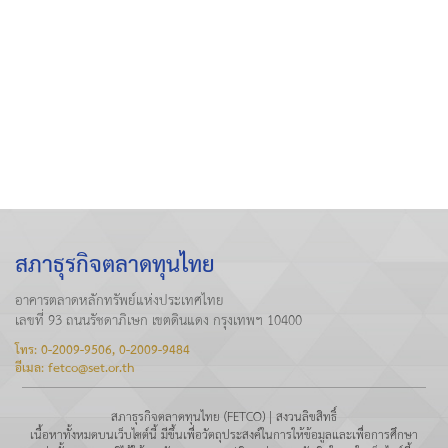
สภาธุรกิจตลาดทุนไทย
อาคารตลาดหลักทรัพย์แห่งประเทศไทย
เลขที่ 93 ถนนรัชดาภิเษก เขตดินแดง กรุงเทพฯ 10400
โทร: 0-2009-9506, 0-2009-9484
อีเมล: fetco@set.or.th
สภาธุรกิจตลาดทุนไทย (FETCO) | สงวนลิขสิทธิ์
เนื้อหาทั้งหมดบนเว็บไซต์นี้ มีขึ้นเพื่อวัตถุประสงค์ในการให้ข้อมูลและเพื่อการศึกษา